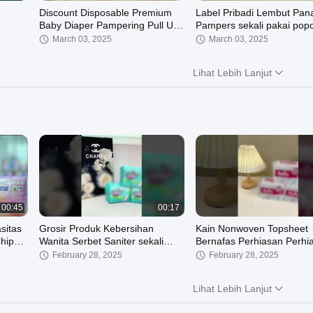
Discount Disposable Premium
Label Pribadi Lembut Pan
Baby Diaper Pampering Pull Up
Pampers sekali pakai popo
Pants Wholesale Manufacturer
Bernafas Pull-Up Celana 
March 03, 2025
March 03, 2025
kalkun Pampering
Lihat Lebih Lanjut
00:27
00:36
Pakai celana
Popok bayi modenna
December 21, 2024
April 14, 2023
00:45
00:17
sitas
Grosir Produk Kebersihan
Kain Nonwoven Topsheet
hip
Wanita Serbet Saniter sekali
Bernafas Perhiasan Perhi
pakai Pabrik,Anion Pad Saniter
Perhiasan
February 28, 2025
February 28, 2025
Dengan Herba
Lihat Lebih Lanjut