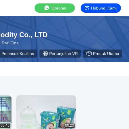
Obrolan
Hubungi Kami
dity Co., LTD
 Dari Cina
Pemasok Kualitas
Pertunjukan VR
Produk Utama
00:45
00:23