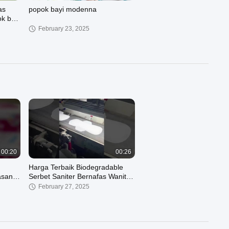
as
popok bayi modenna
k bayi
untuk
February 23, 2025
00:29
00:15
Popok Bayi Sekali Pakai
March 10, 2023
00:20
00:26
Harga Terbaik Biodegradable
asan
Serbet Saniter Bernafas Wanita
Pad Serbet Saniter Saniter
February 27, 2025
Dubai Nap