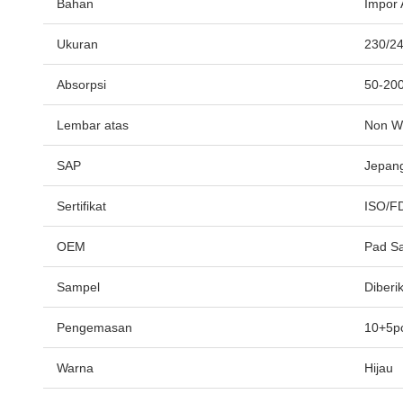
Bahan
Impor 
Ukuran
230/2
Absorpsi
50-200
Lembar atas
Non W
SAP
Jepan
Sertifikat
ISO/F
OEM
Pad Sa
Sampel
Diberi
Pengemasan
10+5pc
Warna
Hijau