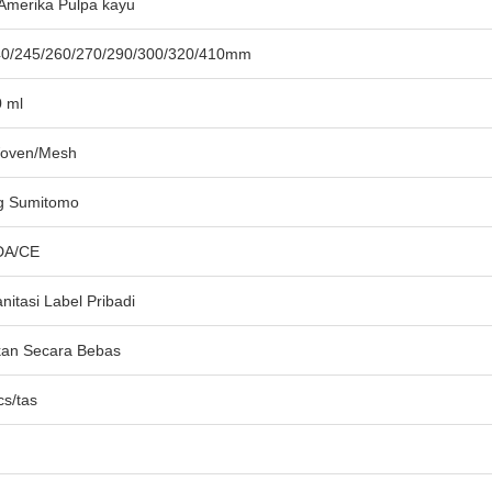
Amerika Pulpa kayu
40/245/260/270/290/300/320/410mm
 ml
oven/Mesh
g Sumitomo
DA/CE
nitasi Label Pribadi
kan Secara Bebas
s/tas