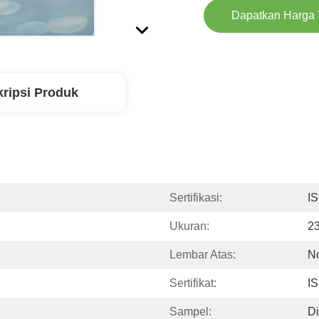
Dapatkan Harga 
ripsi Produk
Sertifikasi:
I
Ukuran:
2
Lembar Atas:
N
Sertifikat:
I
Sampel:
D