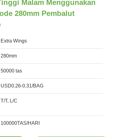
Tinggi Malam Menggunakan
iode 280mm Pembalut
p
Extra Wings
280mm
50000 tas
USD0.26-0.31/BAG
T/T, L/C
100000TAS/HARI