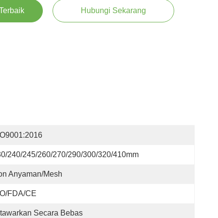
Terbaik
Hubungi Sekarang
SO9001:2016
30/240/245/260/270/290/300/320/410mm
on Anyaman/Mesh
SO/FDA/CE
itawarkan Secara Bebas