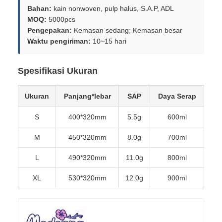
Bahan:
kain nonwoven, pulp halus, S.A.P, ADL
MOQ:
5000pcs
Pengepakan:
Kemasan sedang; Kemasan besar
Waktu pengiriman:
10~15 hari
Spesifikasi Ukuran
Ukuran
Panjang*lebar
SAP
Daya Serap
S
400*320mm
5.5g
600ml
M
450*320mm
8.0g
700ml
L
490*320mm
11.0g
800ml
XL
530*320mm
12.0g
900ml