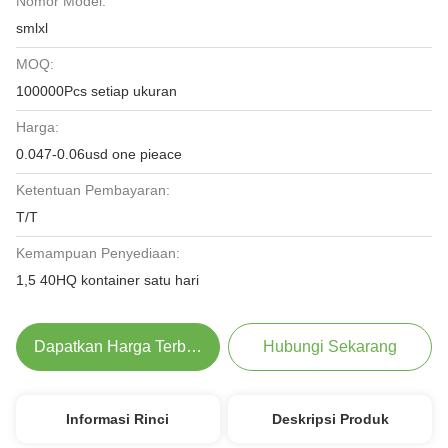
Nomor Model:
smlxl
MOQ:
100000Pcs setiap ukuran
Harga:
0.047-0.06usd one pieace
Ketentuan Pembayaran:
T/T
Kemampuan Penyediaan:
1,5 40HQ kontainer satu hari
Dapatkan Harga Terbaik
Hubungi Sekarang
Informasi Rinci
Deskripsi Produk