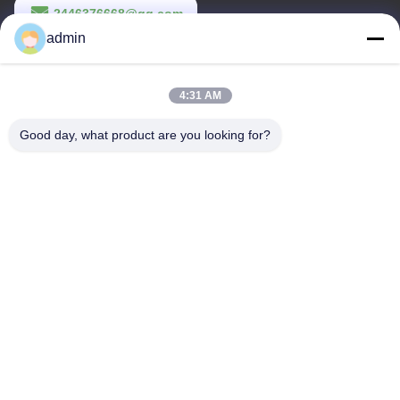
2446376668@qq.com
admin
Waktu Kerja
9:00-22:00
4:31 AM
Alamat Kami
Good day, what product are you looking for?
Alamat
Bangunan Kompleks ke-14, No. 7, Jalan SHUANGBIN, Distrik
LUOJIANG, Kota QUANZHOU, Provinsi FUJIAN
Telp
86--23200258
Cina Kualitas Baik Pembalut wanita sekali pakai Pemasok. Hak
cipta © -2026 Quanzhou Zhengda Daily Use Commodity Co., LTD