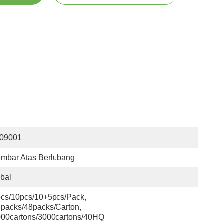
S09001
mbar Atas Berlubang
bal
cs/10pcs/10+5pcs/pack, 
packs/48packs/carton, 
000cartons/3000cartons/40HQ