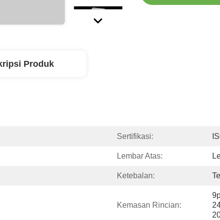
ripsi Produk
Sertifikasi:
I
Lembar Atas:
Le
Ketebalan:
Te
9p
Kemasan Rincian:
24
2