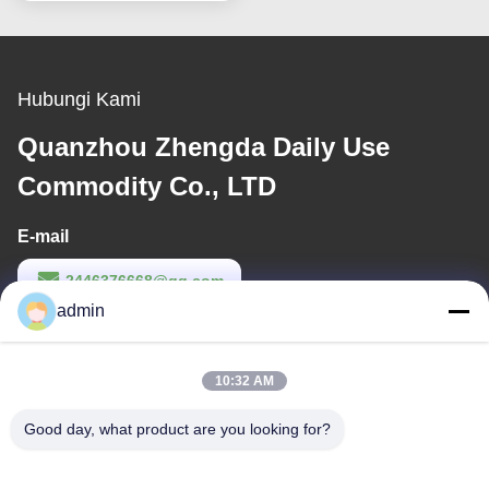
Hubungi Kami
Quanzhou Zhengda Daily Use
Commodity Co., LTD
E-mail
2446376668@qq.com
admin
Waktu Kerja
9:00-22:00
10:32 AM
Alamat Kami
Good day, what product are you looking for?
Alamat
Bangunan Kompleks ke-14, No. 7, Jalan SHUANGBIN, Distrik