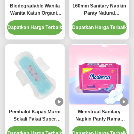
Biodegradable Wanita
160mm Sanitary Napkin
Wanita Katun Organik
Panty Natural
Saniter Napkin Pad
Disposable Panty
Dapatkan Harga Terbaik
Untuk Wanita Liner
Dapatkan Harga Terbaik
Liners No Wings For
Celana
Lady
Pembalut Kapas Murni
Menstrual Sanitary
Sekali Pakai Super
Napkin Panty Ramah
Menyerap Pembalut
Lingkungan Serbet
Dapatkan Harga Terbaik
Feminin Dengan Sayap
Dapatkan Harga Terbaik
Kapas Bernapas Untuk