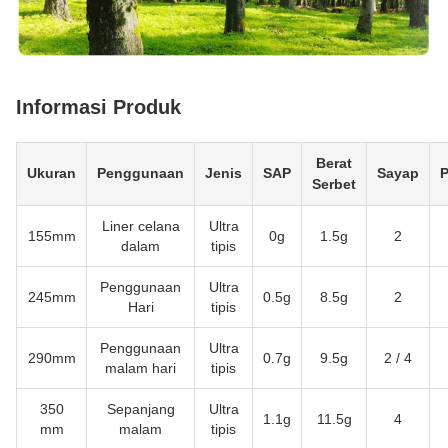
Informasi Produk
Berat
Ukuran
Penggunaan
Jenis
SAP
Sayap
P
Serbet
Liner celana
Ultra
155mm
0g
1.5g
2
dalam
tipis
Penggunaan
Ultra
245mm
0.5g
8.5g
2
Hari
tipis
Penggunaan
Ultra
290mm
0.7g
9.5g
2 / 4
malam hari
tipis
350
Sepanjang
Ultra
1.1g
11.5g
4
mm
malam
tipis