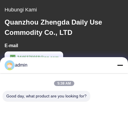
Hubungi Kami
Quanzhou Zhengda Daily Use
Commodity Co., LTD
E-mail
2446376668@qq.com
admin
Waktu Kerja
9:00-22:00
5:38 AM
Alamat Kami
Good day, what product are you looking for?
Alamat
Bangunan Kompleks ke-14, No. 7, Jalan SHUANGBIN, Distrik
LUOJIANG, Kota QUANZHOU, Provinsi FUJIAN