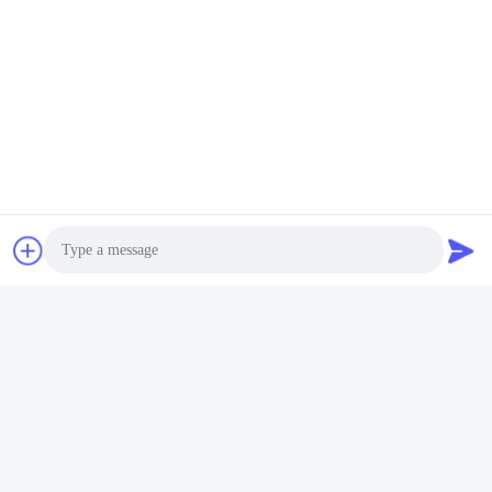
produksi internasional, keterampilan dan mesin canggih,
sistem kontrol kualitas yang ketat, bersama dengan
ISO9001, membuat produk Zhengda menjadi penjual
terlaris di Afrika, Amerika Selatan, Asia Tenggara, Timur
Tengah, AS dan sebagainya.
Kami dengan tulus mencari distributor yang kuat dan
merek OEM sendiri untuk kerja sama jangka panjang!
Photo
Video Call
Audio Call