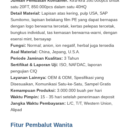
Jumlah Pemuatan Kontainer:
Kira-kira 350.000pcs untuk
satu 20FT, 850.000pcs dalam satu 40HQ
Detail Material:
Lapisan atas kering, pulp USA, SAP
Sumitomo, lapisan belakang film PE yang dapat bernapas
dengan logo berwarna tercetak, kertas pelepas tercetak,
bungkus individual, tas kemasan berwarna-warni, dengan
esensi mint, bersayap
Fungsi:
Normal; anion, ion negatif, herbal juga tersedia
Asal Material:
China, Jepang, U.S.A.
Periode Jaminan Kualitas:
3 Tahun
Sertifikat & Laporan Uji:
ISO, NAFDAC, laporan
pengujian CIQ
Layanan Lainnya:
OEM & ODM, Spesifikasi yang
Disesuaikan, Komunikasi Satu-ke-Satu, Sampel Gratis
Kemampuan Produksi:
3.000.000 buah per hari
Waktu Pimpin:
15 - 35 hari setelah penerimaan deposit
Jangka Waktu Pembayaran:
L/C, T/T, Western Union,
Alipad
Fitur Pembalut Wanita