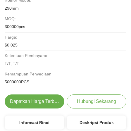
Nomor Model:
290mm
MOQ:
300000pcs
Harga:
$0.025
Ketentuan Pembayaran:
T/T, T/T
Kemampuan Penyediaan:
5000000PCS
Dapatkan Harga Terbaik
Hubungi Sekarang
Informasi Rinci
Deskripsi Produk