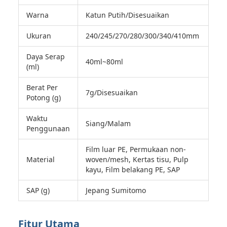
Warna
Katun Putih/Disesuaikan
Ukuran
240/245/270/280/300/340/410mm
Daya Serap
40ml~80ml
(ml)
Berat Per
7g/Disesuaikan
Potong (g)
Waktu
Siang/Malam
Penggunaan
Film luar PE, Permukaan non-
Material
woven/mesh, Kertas tisu, Pulp
kayu, Film belakang PE, SAP
SAP (g)
Jepang Sumitomo
Fitur Utama