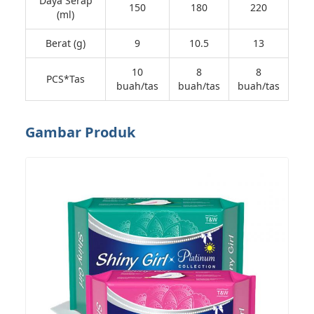
Daya Serap
150
180
220
(ml)
Berat (g)
9
10.5
13
10
8
8
PCS*Tas
buah/tas
buah/tas
buah/tas
Gambar Produk