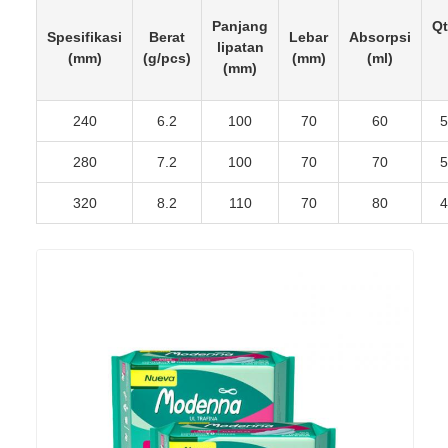
Panjang
Qt
Spesifikasi
Berat
Lebar
Absorpsi
lipatan
(mm)
(g/pcs)
(mm)
(ml)
(mm)
240
6.2
100
70
60
5
280
7.2
100
70
70
5
320
8.2
110
70
80
4