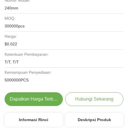
Nomor Model:
240mm
MOQ:
300000pcs
Harga:
$0.022
Ketentuan Pembayaran:
T/T, T/T
Kemampuan Penyediaan:
5000000PCS
Dapatkan Harga Terbaik
Hubungi Sekarang
Informasi Rinci
Deskripsi Produk