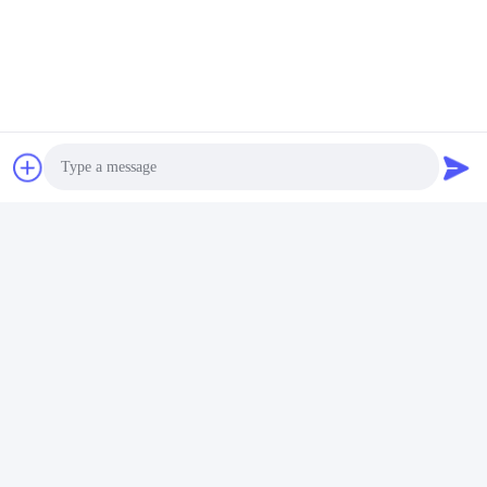
Photo
Video Call
Audio Call