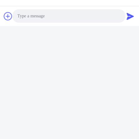
Hubungi Kami
Quanzhou Zhengda Daily Use
Commodity Co., LTD
E-mail
Photo
2446376668@qq.com
Video Call
Waktu Kerja
Audio Call
9:00-22:00
Alamat Kami
Alamat
Bangunan Kompleks ke-14, No. 7, Jalan SHUANGBIN, Distrik
LUOJIANG, Kota QUANZHOU, Provinsi FUJIAN
Telp