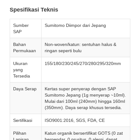
Spesifikasi Teknis
Sumber
Sumitomo Diimpor dari Jepang
SAP
Bahan
Non-woven/katun: sentuhan halus &
Permukaan
ringan seperti bulu
Ukuran
155/180/230/245/270/280/295/320mm
yang
Tersedia
Daya Serap
Kertas super penyerap dengan SAP
Sumitomo Jepang (1g menyerap ~10ml).
Mulai dari 100ml (240mm) hingga 160ml
(350mm). Daya serap khusus tersedia.
Sertifikasi
ISO9001:2016, SGS, FDA, CE
Pilihan
Katun organik bersertifikat GOTS (0 zat
Lapisan
berpendar, 0 pruritus, 0 alergi, dapat