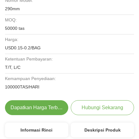
Nomor Model:
290mm
MOQ:
50000 tas
Harga:
USD0.15-0.2/BAG
Ketentuan Pembayaran:
T/T, L/C
Kemampuan Penyediaan:
100000TAS/HARI
Dapatkan Harga Terbaik
Hubungi Sekarang
Informasi Rinci
Deskripsi Produk