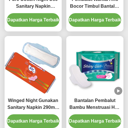
Sanitary Napkin
Bocor Timbul Bantalan
Disposable Organic
Periode Bernapas
Dapatkan Harga Terbaik
Extra Long 340mm
Dapatkan Harga Terbaik
Untuk Wanita
Winged Night Gunakan
Bantalan Pembalut
Sanitary Napkin 290mm
Bambu Menstruasi Hari
Disposable Extra
Gunakan 245mm Sekali
Dapatkan Harga Terbaik
Absorbent Maxi Pads
Dapatkan Harga Terbaik
Pakai Untuk Wanita