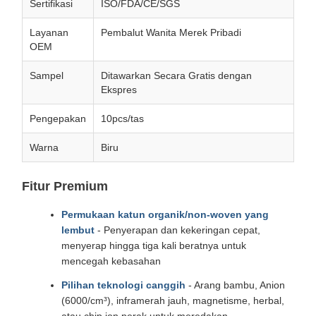
Sertifikasi
ISO/FDA/CE/SGS
Layanan
Pembalut Wanita Merek Pribadi
OEM
Sampel
Ditawarkan Secara Gratis dengan
Ekspres
Pengepakan
10pcs/tas
Warna
Biru
Fitur Premium
Permukaan katun organik/non-woven yang
lembut
- Penyerapan dan kekeringan cepat,
menyerap hingga tiga kali beratnya untuk
mencegah kebasahan
Pilihan teknologi canggih
- Arang bambu, Anion
(6000/cm³), inframerah jauh, magnetisme, herbal,