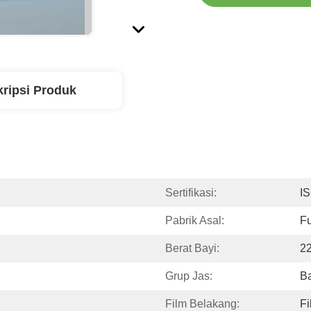
ripsi Produk
Sertifikasi:
I
Pabrik Asal:
Fu
Berat Bayi:
2
Grup Jas:
Ba
Film Belakang:
F