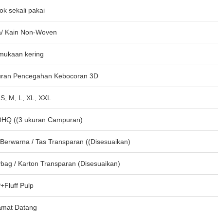
ok sekali pakai
a/ Kain Non-Woven
mukaan kering
uran Pencegahan Kebocoran 3D
 S, M, L, XL, XXL
0HQ ((3 ukuran Campuran)
 Berwarna / Tas Transparan ((Disesuaikan)
ybag / Karton Transparan (Disesuaikan)
+Fluff Pulp
amat Datang