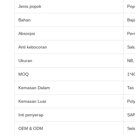
Jenis popok
Pop
Bahan
Baj
Absorpsi
Per
Anti kebocoran
Sal
Ukuran
NB,
MOQ
1*4
Kemasan Dalam
Tas
Kemasan Luar
Pol
Inti penyerap
SAP
OEM & ODM
Sel