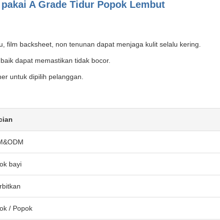
 pakai A Grade Tidur Popok Lembut
lu, film backsheet, non tenunan dapat menjaga kulit selalu kering.
baik dapat memastikan tidak bocor.
r untuk dipilih pelanggan.
cian
M&ODM
ok bayi
rbitkan
ok / Popok