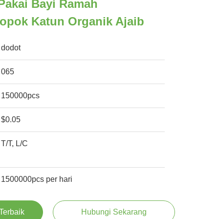
 Pakai Bayi Ramah
opok Katun Organik Ajaib
dodot
065
150000pcs
$0.05
T/T, L/C
1500000pcs per hari
Terbaik
Hubungi Sekarang