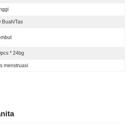
nggi
0 Buah/tas
embut
pcs * 24bg
s menstruasi
nita