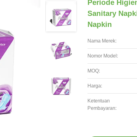
Periode Higie
Sanitary Napk
Napkin
Nama Merek:
Nomor Model:
MOQ:
Harga:
Ketentuan
Pembayaran: