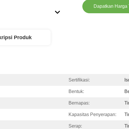
Dapatkan Harga 
ripsi Produk
Sertifikasi:
Is
Bentuk:
B
Bernapas:
Ti
Kapasitas Penyerapan:
Ti
Serap:
Ti