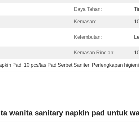
Daya Tahan:
Ti
Kemasan:
1
Kelembutan:
L
Kemasan Rincian:
10
Napkin Pad
, 
10 pcs/tas Pad Serbet Saniter
, 
Perlengkapan higieni
ta wanita sanitary napkin pad untuk wa