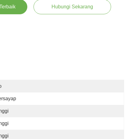
Terbaik
Hubungi Sekarang
o
ersayap
nggi
nggi
nggi