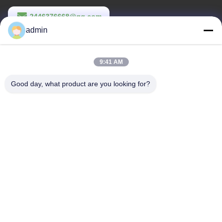
2446376668@qq.com
admin
Waktu Kerja
9:00-22:00
9:41 AM
Alamat Kami
Good day, what product are you looking for?
Alamat
Bangunan Kompleks ke-14, No. 7, Jalan SHUANGBIN, Distrik
LUOJIANG, Kota QUANZHOU, Provinsi FUJIAN
Telp
86--23200258
Cina Kualitas Baik Pembalut wanita sekali pakai Pemasok. Hak