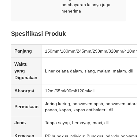
pembayaran lainnya juga
menerima
Spesifikasi Produk
Panjang
150mm/180mm/245mm/290mm/320mm/410mm/
Waktu
yang
Liner celana dalam, siang, malam, malam, dll
Digunakan
Absorpsi
12ml/65ml/90ml/120ml/dll
Jaring kering, nonwoven ppsb, nonwoven udar
Permukaan
panas, kapas, kapas antibakteri, dll.
Jenis
Tanpa sayap, bersayap, maxi, dll
Kemasan
PP bungkus individu; Bungkus individu nonwov