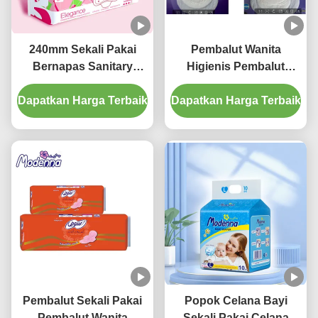
240mm Sekali Pakai
Pembalut Wanita
Bernapas Sanitary
Higienis Pembalut
Napkins Parfum Daisy
Alami Sekali Pakai
Dapatkan Harga Terbaik
Untuk Penggunaan
Dapatkan Harga Terbaik
Untuk Periode
Siang Hari
Pembalut Sekali Pakai
Popok Celana Bayi
Pembalut Wanita
Sekali Pakai Celana