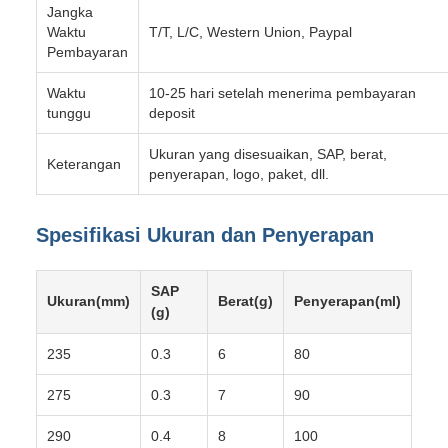
Jangka
Waktu
T/T, L/C, Western Union, Paypal
Pembayaran
Waktu
10-25 hari setelah menerima pembayaran
tunggu
deposit
Ukuran yang disesuaikan, SAP, berat,
Keterangan
penyerapan, logo, paket, dll.
Spesifikasi Ukuran dan Penyerapan
SAP
Ukuran(mm)
Berat(g)
Penyerapan(ml)
(g)
235
0.3
6
80
275
0.3
7
90
290
0.4
8
100