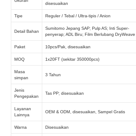
Ukuran
disesuaikan
Tipe
Reguler / Tebal / Ultra-tipis / Anion
Sumitomo Jepang SAP; Pulp AS; Inti Super-
Detail Bahan
penyerap; ADL Biru; Film Berlubang DryWeave
Paket
10pcs/Pak, disesuaikan
MOQ
1x20FT (sekitar 350000pcs)
Masa
3 Tahun
simpan
Jenis
Tas PP; disesuaikan
Pengepakan
Layanan
OEM & ODM, disesuaikan, Sampel Gratis
Lainnya
Warna
Disesuaikan