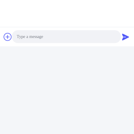
Photo
Video Call
Audio Call