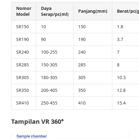
Nomor
Daya
Panjang(mm)
Berat/pc(g
Model
Serap/pc(ml)
SR150
10
150
1.8
SR190
90
190
3.7
SR240
100-255
240
7
SR285
150-305
285
8
SR305
180-305
305
10.3
SR350
200-405
350
12.8
SR410
250-455
410
15.4
Tampilan VR 360°