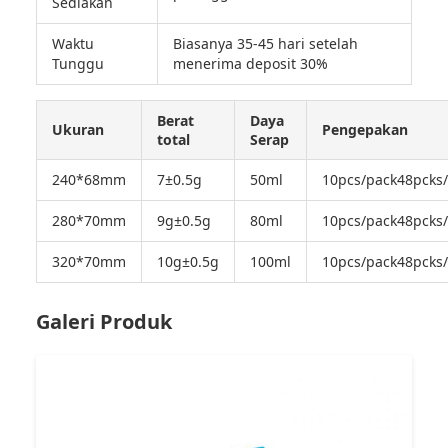
Sediakan
Waktu
Biasanya 35-45 hari setelah
Tunggu
menerima deposit 30%
Berat
Daya
Ukuran
Pengepakan
total
Serap
240*68mm
7±0.5g
50ml
10pcs/pack48pcks
280*70mm
9g±0.5g
80ml
10pcs/pack48pcks
320*70mm
10g±0.5g
100ml
10pcs/pack48pcks
Galeri Produk