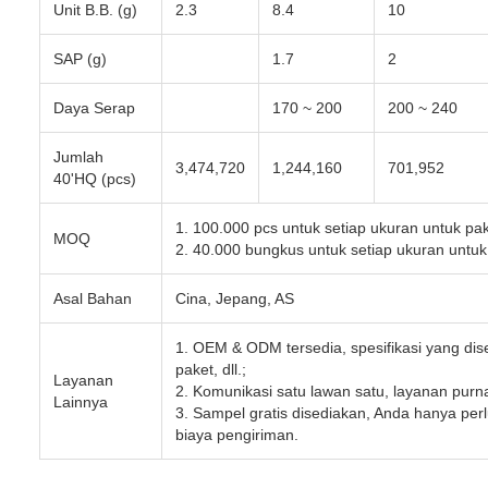
Unit B.B. (g)
2.3
8.4
10
SAP (g)
1.7
2
Daya Serap
170 ~ 200
200 ~ 240
Jumlah
3,474,720
1,244,160
701,952
40'HQ (pcs)
1. 100.000 pcs untuk setiap ukuran untuk pak
MOQ
2. 40.000 bungkus untuk setiap ukuran untu
Asal Bahan
Cina, Jepang, AS
1. OEM & ODM tersedia, spesifikasi yang dis
paket, dll.;
Layanan
2. Komunikasi satu lawan satu, layanan purna
Lainnya
3. Sampel gratis disediakan, Anda hanya pe
biaya pengiriman.