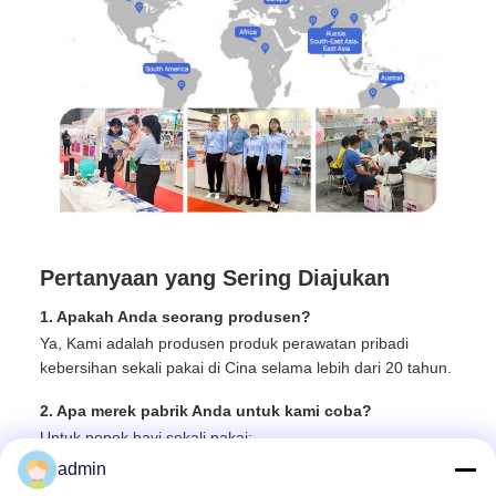
Pertanyaan yang Sering Diajukan
1. Apakah Anda seorang produsen?
Ya, Kami adalah produsen produk perawatan pribadi
kebersihan sekali pakai di Cina selama lebih dari 20 tahun.
2. Apa merek pabrik Anda untuk kami coba?
Untuk popok bayi sekali pakai:
Nama merek: MOBEE super tipis (3 ukuran, Bahasa
admin
Inggris, Popok ultra tipis)